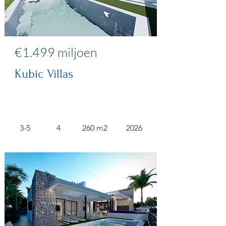
€1.499 miljoen
Kubic Villas
3-5
4
260 m2
2026
Villa's