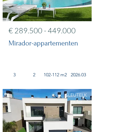
€
289.500 - 449.000
Mirador-appartementen
3
2
102-112 m2
2026.03
SLEUTELK
LAAR