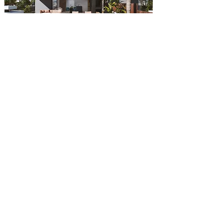
VERKOCHT
Almendro Villas
3
3
189 m2
03.2027
Villa's