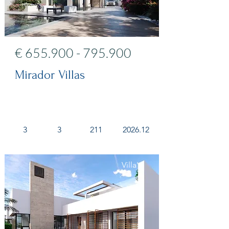
€
655.900 - 795.900
Mirador Villas
3
3
211
2026.12
Villa's