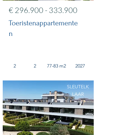
€
296.900 - 333.900
Toeristenappartemente
n
2
2
77-83 m2
2027
SLEUTELK
LAAR