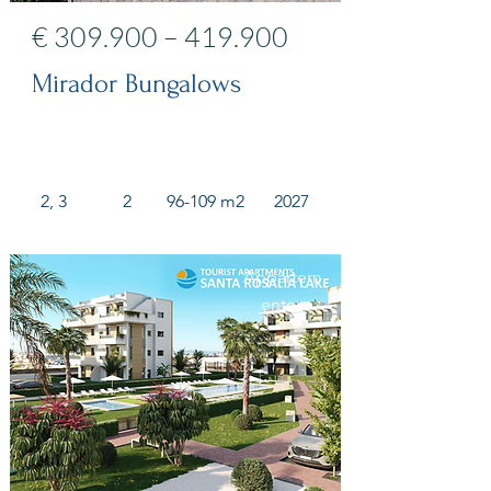
€ 309.900 – 419.900
Mirador Bungalows
2, 3
2
96-109 m2
2027
Appartem
enten