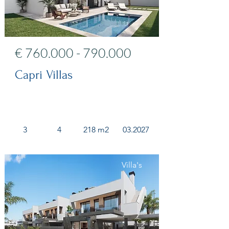
€
760.000 - 790.000
Capri Villas
3
4
218 m2
03.2027
Villa's