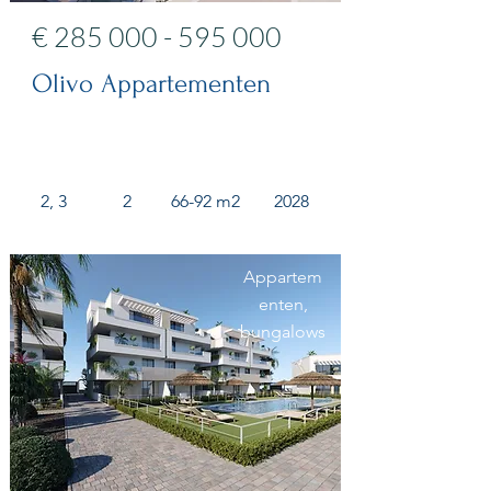
€
285 000 - 595 000
Olivo Appartementen
2, 3
2
66-92 m2
2028
Appartem
enten,
bungalows