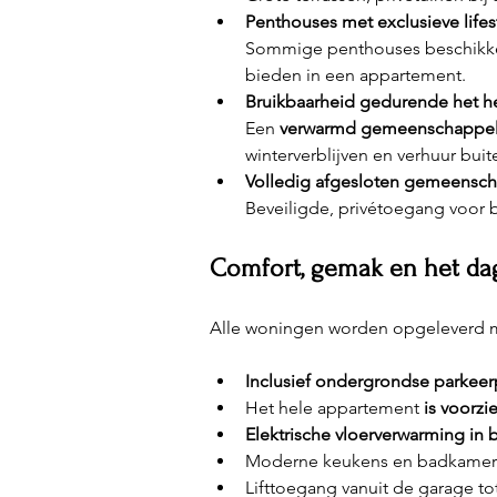
Penthouses met exclusieve lifes
Sommige penthouses beschikke
bieden in een appartement.
Bruikbaarheid gedurende het he
Een 
verwarmd gemeenschappel
winterverblijven en verhuur bui
Volledig afgesloten gemeensc
Beveiligde, privétoegang voor 
Comfort, gemak en het dag
Alle woningen worden opgeleverd me
Inclusief ondergrondse parkeer
Het hele appartement 
is voorzi
Elektrische vloerverwarming in
Moderne keukens en badkamers
Lifttoegang vanuit de garage to