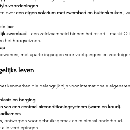
tyle-voorzieningen
n over 
een eigen solarium met zwembad en buitenkeuken
 , 
le jaar
ijk zwembad
 – een zeldzaamheid binnen het resort – maakt Oliv
ten het hoogseizoen.
hap
bewoners, met aparte ingangen voor voetgangers en voertuige
elijks leven
t kenmerken die belangrijk zijn voor internationale eigenaren
plaats en berging.
en van een centraal airconditioningsysteem (warm en koud).
 badkamers
, ontworpen voor gebruiksgemak en minimaal onderhoud.
t alle verdiepingen