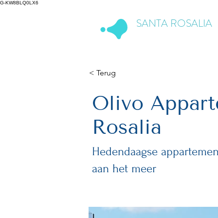
G-KW8BLQ0LX6
SANTA ROSALIA
Lake & Life Resort
< Terug
Olivo Appar
Rosalia
Hedendaagse appartemente
aan het meer