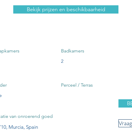
Bekijk prijzen en beschikbaarheid
aapkamers
Badkamers
2
der
Perceel / Terras
e
B
atie van onroerend goed
Vraag
10, Murcia, Spain