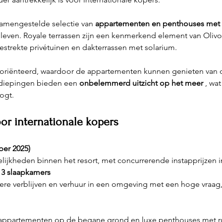
amengestelde selectie van 
appartementen en penthouses met 
enleven. Royale terrassen zijn een kenmerkend element van Olivo
estrekte privétuinen en dakterrassen met solarium.
oriënteerd, waardoor de appartementen kunnen genieten van 
diepingen bieden een 
onbelemmerd uitzicht op het meer
 , wa
ogt.
or internationale kopers
er 2025)
lijkheden binnen het resort, met concurrerende instapprijzen in
 3 slaapkamers
re verblijven en verhuur in een omgeving met een hoge vraag, 
ij appartementen op de begane grond en luxe penthouses met r