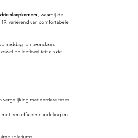
drie slaapkamers
 , waarbij de 
 19, variërend van comfortabele 
de middag- en avondzon. 
t zowel de leefkwaliteit als de 
 vergelijking met eerdere fases.
met een efficiënte indeling en 
uime solariums.