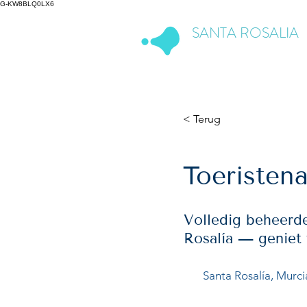
G-KW8BLQ0LX6
SANTA ROSALIA
Lake & Life Resort
< Terug
Toeristen
Volledig beheerde
Rosalía — geniet 
Santa Rosalía, Murci