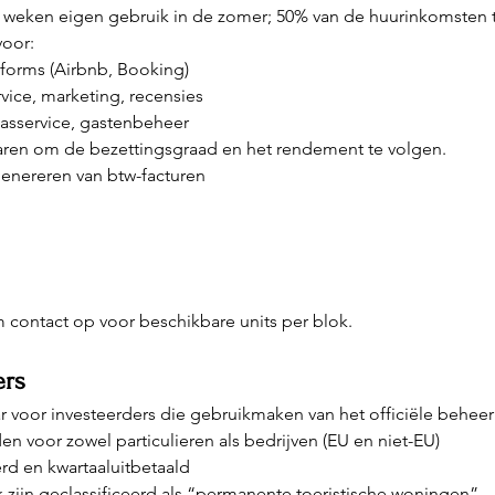
weken eigen gebruik in de zomer; 50% van de huurinkomsten tij
voor:
tforms (Airbnb, Booking)
rvice, marketing, recensies
sservice, gastenbeheer
aren om de bezettingsgraad en het rendement te volgen.
genereren van btw-facturen
contact op voor beschikbare units per blok.
ers
r voor investeerders die gebruikmaken van het officiële behee
en voor zowel particulieren als bedrijven (EU en niet-EU)
d en kwartaaluitbetaald
k zijn geclassificeerd als “permanente toeristische woningen” 