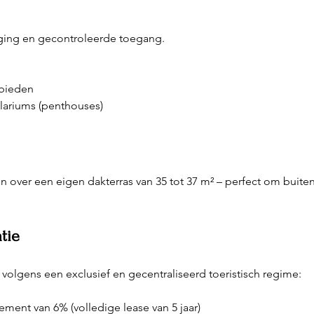
ging en gecontroleerde toegang.
ebieden
olariums (penthouses)
over een eigen dakterras van 35 tot 37 m² – perfect om buiten
tie
olgens een exclusief en gecentraliseerd toeristisch regime:
ment van 6% (volledige lease van 5 jaar)