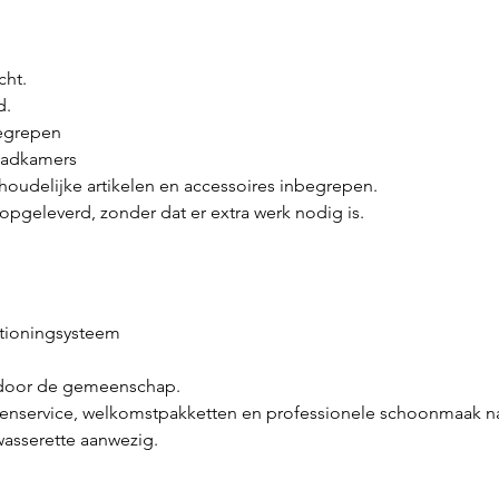
cht.
d.
begrepen
 badkamers
udelijke artikelen en accessoires inbegrepen.
opgeleverd, zonder dat er extra werk nodig is.
ditioningsysteem
 door de gemeenschap.
nenservice, welkomstpakketten en professionele schoonmaak na e
 wasserette aanwezig.