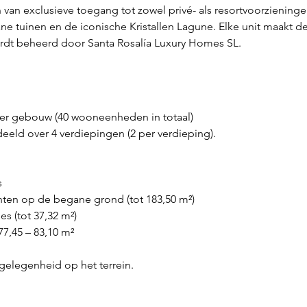
n van exclusieve toegang tot zowel privé- als resortvoorzienin
ane tuinen en de iconische Kristallen Lagune. Elke unit maakt de
rdt beheerd door Santa Rosalía Luxury Homes SL.
er gebouw (40 wooneenheden in totaal)
eld over 4 verdiepingen (2 per verdieping).
s
ten op de begane grond (tot 183,50 m²)
s (tot 37,32 m²)
7,45 – 83,10 m²
rgelegenheid op het terrein.