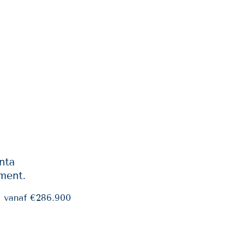
Y INVEST
VISIT US
nta
ment.
vanaf €286.900