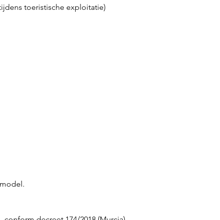
dens toeristische exploitatie)
rmodel.
— conform decreet 174/2018 (Murcia)