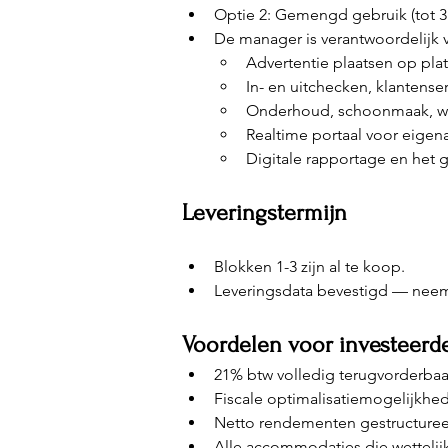
Optie 2: Gemengd gebruik (tot 3 
De manager is verantwoordelijk 
Advertentie plaatsen op pla
In- en uitchecken, klantense
Onderhoud, schoonmaak, wa
Realtime portaal voor eigen
Digitale rapportage en het 
Leveringstermijn
Blokken 1-3 zijn al te koop.
Leveringsdata bevestigd — neem 
Voordelen voor investeerd
21% btw volledig terugvorderbaa
Fiscale optimalisatiemogelijkhed
Netto rendementen gestructureer
Alle accommodaties die wettelij