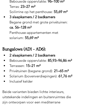
Bebouwde oppervlakte: 
96–100 m²
Terras: 
23–27 m²
Soilirrine op het penthouse: 
55,69 m²
3 slaapkamers / 2 badkamers
Begane grond met grote privétuinen: 
ca. 56–128 m²
Penthouse-appartementen met 
solarium: 
55,69 m²
Bungalows (AD1 - AD6):
2 slaapkamers / 2 badkamers
Bebouwde oppervlakte: 
85,93–96,86 m²
Terrassen: 
15–21 m²
Privétuinen (begane grond): 
21–65 m²
Solarium (bovenverdiepingen): 
61,76 m²
Inclusief kelder
Beide varianten bieden lichte interieurs, 
uitstekende indelingen en buitenruimtes die 
zijn ontworpen voor een mediterrane 