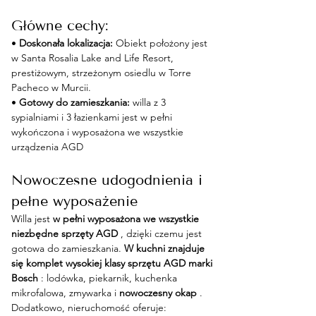
Główne cechy:
• 
Doskonała lokalizacja:
 Obiekt położony jest 
w Santa Rosalia Lake and Life Resort, 
prestiżowym, strzeżonym osiedlu w Torre 
Pacheco w Murcii.
• 
Gotowy do zamieszkania:
 willa z 3 
sypialniami i 3 łazienkami jest w pełni 
wykończona i wyposażona we wszystkie 
urządzenia AGD
Nowoczesne udogodnienia i 
pełne wyposażenie
Willa jest 
w pełni wyposażona we wszystkie 
niezbędne sprzęty AGD
 , dzięki czemu jest 
gotowa do zamieszkania. 
W kuchni znajduje 
się komplet wysokiej klasy sprzętu AGD marki 
Bosch
 : lodówka, piekarnik, kuchenka 
mikrofalowa, zmywarka i 
nowoczesny okap
 . 
Dodatkowo, nieruchomość oferuje: