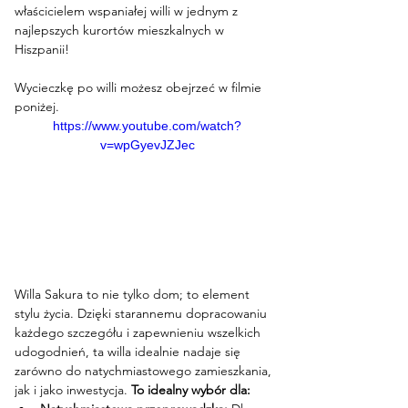
właścicielem wspaniałej willi w jednym z 
najlepszych kurortów mieszkalnych w 
Hiszpanii!
Wycieczkę po willi możesz obejrzeć w filmie 
poniżej.
https://www.youtube.com/watch?
v=wpGyevJZJec
Willa Sakura to nie tylko dom; to element 
stylu życia. Dzięki starannemu dopracowaniu 
każdego szczegółu i zapewnieniu wszelkich 
udogodnień, ta willa idealnie nadaje się 
zarówno do natychmiastowego zamieszkania, 
jak i jako inwestycja. 
To idealny wybór dla: