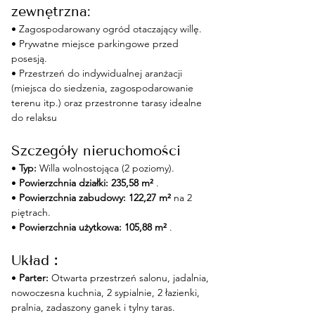
zewnętrzna:
• Zagospodarowany ogród otaczający willę.
• Prywatne miejsce parkingowe przed 
posesją.
• Przestrzeń do indywidualnej aranżacji 
(miejsca do siedzenia, zagospodarowanie 
terenu itp.) oraz przestronne tarasy idealne 
do relaksu
Szczegóły nieruchomości
• 
Typ:
 Willa wolnostojąca (2 poziomy).
• 
Powierzchnia działki:
235,58 m²
 .
• 
Powierzchnia zabudowy:
122,27 m²
 na 2 
piętrach.
• 
Powierzchnia użytkowa:
105,88 m²
 .
Układ 
:
• 
Parter:
 Otwarta przestrzeń salonu, jadalnia, 
nowoczesna kuchnia, 2 sypialnie, 2 łazienki, 
pralnia, zadaszony ganek i tylny taras.