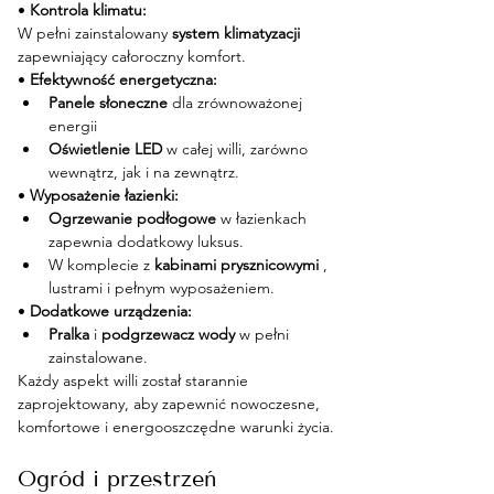
• 
Kontrola klimatu:
W pełni zainstalowany 
system klimatyzacji
zapewniający całoroczny komfort.
• 
Efektywność energetyczna:
Panele słoneczne
 dla zrównoważonej 
energii
Oświetlenie LED
 w całej willi, zarówno 
wewnątrz, jak i na zewnątrz.
• 
Wyposażenie łazienki:
Ogrzewanie podłogowe
 w łazienkach 
zapewnia dodatkowy luksus.
W komplecie z 
kabinami prysznicowymi
 , 
lustrami i pełnym wyposażeniem.
• 
Dodatkowe urządzenia:
Pralka
 i 
podgrzewacz wody
 w pełni 
zainstalowane.
Każdy aspekt willi został starannie 
zaprojektowany, aby zapewnić nowoczesne, 
komfortowe i energooszczędne warunki życia.
Ogród i przestrzeń 