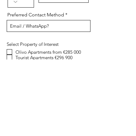
Preferred Contact Method
Select Property of Interest
Olivo Apartments from €285 000
Tourist Apartments €296 900
Mirador Apartments from €289 000
Mirador Bungalows from €309 000
Sakura Villa €439 000 Key-Ready!
Mirador Villas from €655 900
Capri Villas from €747 000
Mykonos Villas from €785 000
Levansur Seven Villas from €815 000
Premium Villas from €1,1 mln
Send