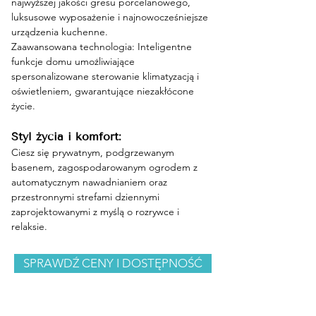
najwyższej jakości gresu porcelanowego, 
luksusowe wyposażenie i najnowocześniejsze 
urządzenia kuchenne.
Zaawansowana technologia: Inteligentne 
funkcje domu umożliwiające 
spersonalizowane sterowanie klimatyzacją i 
oświetleniem, gwarantujące niezakłócone 
życie.
Styl życia i komfort:
Ciesz się prywatnym, podgrzewanym 
basenem, zagospodarowanym ogrodem z 
automatycznym nawadnianiem oraz 
przestronnymi strefami dziennymi 
zaprojektowanymi z myślą o rozrywce i 
relaksie.
SPRAWDŹ CENY I DOSTĘPNOŚĆ