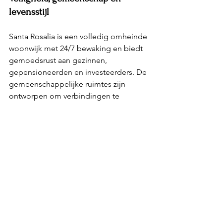
levensstijl
Santa Rosalia is een volledig omheinde 
woonwijk met 24/7 bewaking en biedt 
gemoedsrust aan gezinnen, 
gepensioneerden en investeerders. De 
gemeenschappelijke ruimtes zijn 
ontworpen om verbindingen te 
bevorderen – van paddleboarden bij 
zonsondergang tot informele diners in 
de strandclub. Het is een plek waar 
buren vrienden worden en elke dag 
voelt als een vakantie.
Meer dan een resort — een 
nieuwe manier van leven
Santa Rosalia is niet zomaar een 