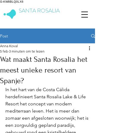
G-KW8BLQ0LX6
SANTA ROSALIA
Lake & Life Resort
Post
Anna Koval
5 feb
3 minuten om te lezen
Wat maakt Santa Rosalia het
meest unieke resort van
Spanje?
In het hart van de Costa Cálida 
herdefinieert Santa Rosalia Lake & Life 
Resort het concept van modern 
mediterraan leven. Het is meer dan 
zomaar een afgesloten woonwijk; het is 
een zorgvuldig gepland paradijs, 
gebouwd rond een kristalheldere 