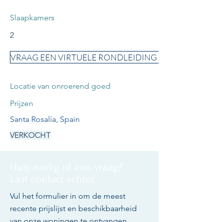
Slaapkamers
2
VRAAG EEN VIRTUELE RONDLEIDING AAN
Locatie van onroerend goed
Prijzen
Santa Rosalía, Spain
VERKOCHT
Hulp nodig of een vraag?
Laat contact achter.
Vul het formulier in om de meest
recente prijslijst en beschikbaarheid
van onze woningen te ontvangen.