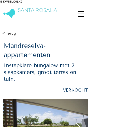
G-KW8BLQ0LX6
SANTA ROSALIA
Lake & Life Resort
< Terug
Mandreselva-
appartementen
Instapklare bungalow met 2
slaapkamers, groot terras en
tuin.
VERKOCHT