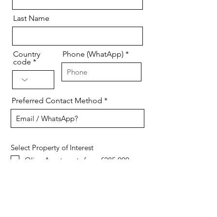
Last Name
Country
Phone (WhatApp)
code
Preferred Contact Method
Select Property of Interest
Olivo Apartments from €285 000
Tourist Apartments €296 900
Mirador Apartments from €289 000
Mirador Bungalows from €309 000
Sakura Villa €439 000 Key-Ready!
Mirador Villas from €655 900
Capri Villas from €747 000