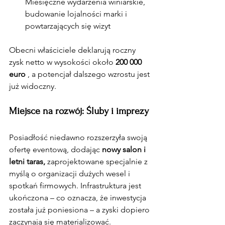
Miesięczne wydarzenia winiarskie, 
budowanie lojalności marki i 
powtarzających się wizyt
Obecni właściciele deklarują roczny 
zysk netto w wysokości około 
200 000 
euro
 , a potencjał dalszego wzrostu jest 
już widoczny.
Miejsce na rozwój: Śluby i imprezy
Posiadłość niedawno rozszerzyła swoją 
ofertę eventową, dodając 
nowy salon i 
letni taras,
 zaprojektowane specjalnie z 
myślą o organizacji dużych wesel i 
spotkań firmowych. Infrastruktura jest 
ukończona – co oznacza, że inwestycja 
została już poniesiona – a zyski dopiero 
zaczynają się materializować.