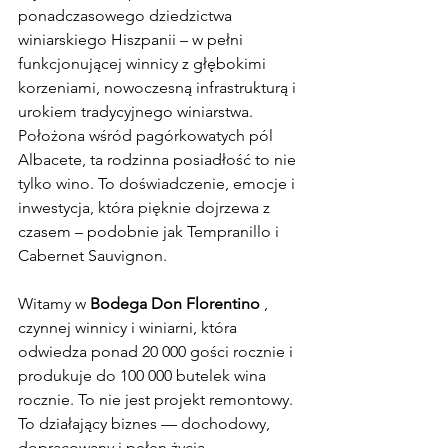
ponadczasowego dziedzictwa 
winiarskiego Hiszpanii – w pełni 
funkcjonującej winnicy z głębokimi 
korzeniami, nowoczesną infrastrukturą i 
urokiem tradycyjnego winiarstwa. 
Położona wśród pagórkowatych pól 
Albacete, ta rodzinna posiadłość to nie 
tylko wino. To doświadczenie, emocje i 
inwestycja, która pięknie dojrzewa z 
czasem – podobnie jak Tempranillo i 
Cabernet Sauvignon.
Witamy w 
Bodega Don Florentino
 , 
czynnej winnicy i winiarni, która 
odwiedza ponad 20 000 gości rocznie i 
produkuje do 100 000 butelek wina 
rocznie. To nie jest projekt remontowy. 
To działający biznes — dochodowy, 
dopracowany i pełen życia.