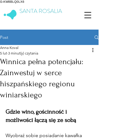
G-KW8BLQ0LX6
SANTA ROSALIA
Lake & Life Resort
Post
Anna Koval
5 lut
3 minut(y) czytania
Winnica pełna potencjału:
Zainwestuj w serce
hiszpańskiego regionu
winiarskiego
Gdzie wino, gościnność i 
możliwości łączą się ze sobą
Wyobraź sobie posiadanie kawałka 