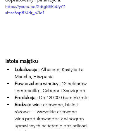
https://youtu.be/XdtgBRRuUyY?
si=se6npB7Jdr_oZie1
Istota majątku
Lokalizacja
 : Albacete, Kastylia-La 
Mancha, Hiszpania
Powierzchnia winnicy
 : 12 hektarów 
Tempranillo i Cabernet Sauvignon
Produkcja
 : Do 120 000 butelek/rok
Rodzaje win
 : czerwone, białe i 
różowe — wszystkie czerwone 
wina produkowane są z winogron 
uprawianych na terenie posiadłości