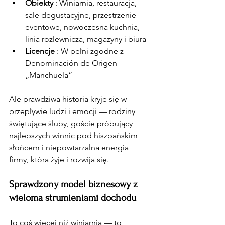
Obiekty
 : Winiarnia, restauracja, 
sale degustacyjne, przestrzenie 
eventowe, nowoczesna kuchnia, 
linia rozlewnicza, magazyny i biura
Licencje
 : W pełni zgodne z 
Denominación de Origen 
„Manchuela”
Ale prawdziwa historia kryje się w 
przepływie ludzi i emocji — rodziny 
świętujące śluby, goście próbujący 
najlepszych winnic pod hiszpańskim 
słońcem i niepowtarzalna energia 
firmy, która żyje i rozwija się.
Sprawdzony model biznesowy z 
wieloma strumieniami dochodu
To coś więcej niż winiarnia — to 